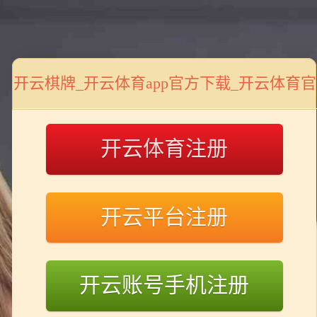
开云棋牌_开云体育app官方下载_开云体育官
网入口_正规平台
开云体育注册
开云平台注册
开云账号手机注册