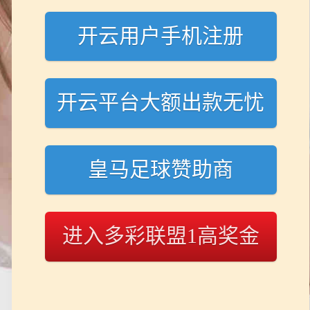
开云用户手机注册
开云平台大额出款无忧
皇马足球赞助商
进入多彩联盟1高奖金